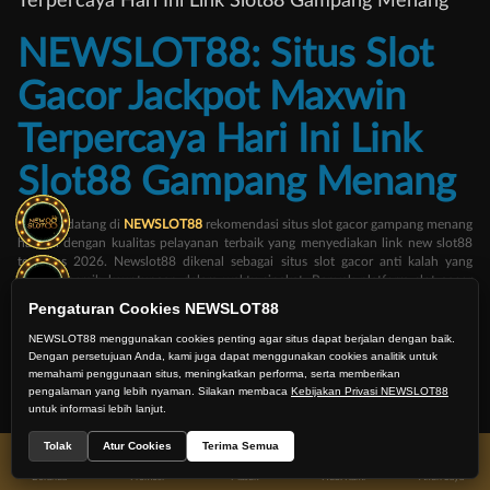
Terpercaya Hari Ini Link Slot88 Gampang Menang
NEWSLOT88: Situs Slot
Gacor Jackpot Maxwin
Terpercaya Hari Ini Link
Slot88 Gampang Menang
Selamat datang di
NEWSLOT88
rekomendasi situs slot gacor gampang menang
hari ini dengan kualitas pelayanan terbaik yang menyediakan link new slot88
terpanas 2026. Newslot88 dikenal sebagai situs slot gacor anti kalah yang
mudah meraih keuntungan dalam waktu singkat. Banyak platform slot gacor
gampang menang terbaik tersedia disini yang bisa dimainkan tanpa harus
Pengaturan Cookies NEWSLOT88
mengeluarkan modal yang besar. Sudah banyak pecinta judi slot gacor diluar
sana yang merasakan sensasi luar biasa mendapatkan kemenangan maxwin
NEWSLOT88 menggunakan cookies penting agar situs dapat berjalan dengan baik.
ketika bermain di situs slot gacor Newslot88. Jadi dengan begitu anda tidak
Dengan persetujuan Anda, kami juga dapat menggunakan cookies analitik untuk
perlu lagi ragu untuk bermain dan meraih kemenangan bersama dengan kami
memahami penggunaan situs, meningkatkan performa, serta memberikan
sekarang juga.
pengalaman yang lebih nyaman. Silakan membaca
Kebijakan Privasi NEWSLOT88
untuk informasi lebih lanjut.
Sebagai salah satu platform slot online terbaik dan terpercaya
SLOT88
hadir
untuk membuktikan kalau permainan slot gacor anti kalah itu ada. Situs slot
Tolak
Atur Cookies
Terima Semua
online Newslot88 juga selalu memprioritaskan kemenangan yang stabil dan
konsisten dengan menyediakan banyak permainan dengan winrate tinggi.
Beranda
Promosi
Masuk
Hub. Kami
Akun Saya