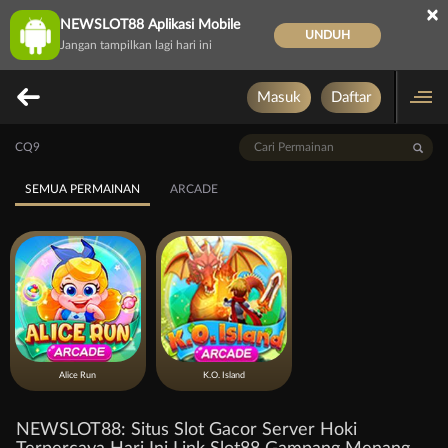
×
NEWSLOT88 Aplikasi Mobile
UNDUH
Jangan tampilkan lagi hari ini
Masuk
Daftar
CQ9
SEMUA PERMAINAN
ARCADE
Alice Run
K.O. Island
NEWSLOT88: Situs Slot Gacor Server Hoki