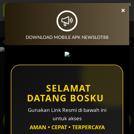
×
NEWSLOT88 Aplikasi Mobile
×
UNDUH
Jangan tampilkan lagi hari ini
Masuk
Daftar
DOWNLOAD MOBILE APK NEWSLOT88
ari 15.00.00 sampai 30-Sep-2026 15.00.00. Selama waktu ini, PP Virtual Sports per
SELAMAT
DATANG BOSKU
JACKPOT
PLAY
Gunakan Link Resmi di bawah ini
untuk akses
IDR
12,667,830,101
AMAN • CEPAT • TERPERCAYA