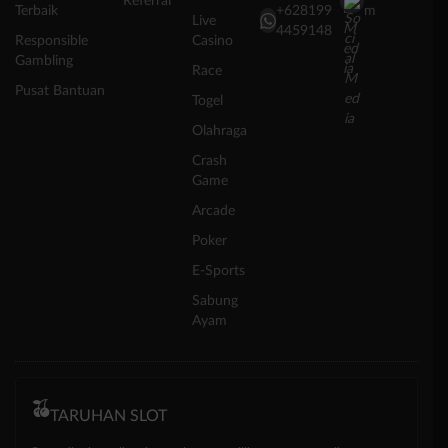
Referral
Terbaik
+628199
m
Live
4459148
Responsible
Casino
Gambling
Race
Pusat Bantuan
Togel
Olahraga
Crash
Game
Arcade
Poker
E-Sports
Sabung
Ayam
TARUHAN SLOT