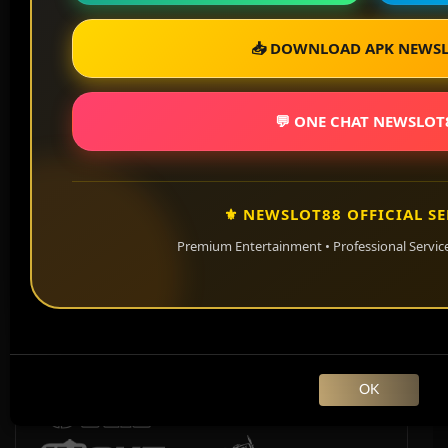
📥 DOWNLOAD APK NEWS
💬 ONE CHAT NEWSLOT
⚜️ NEWSLOT88 OFFICIAL SE
Premium Entertainment • Professional Service
Arcade
OK