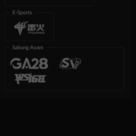
E-Sports
Sabung Ayam