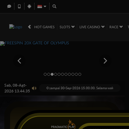
HOT GAMES
SLOTS
LIVE CASINO
RACE
Sab, 08-Agt-
a 30-Jun-2026 dari 15.00.00 sampai 30-Sep-2026 15.00.00. Selama waktu ini, PP Vir
2026 13.44.35