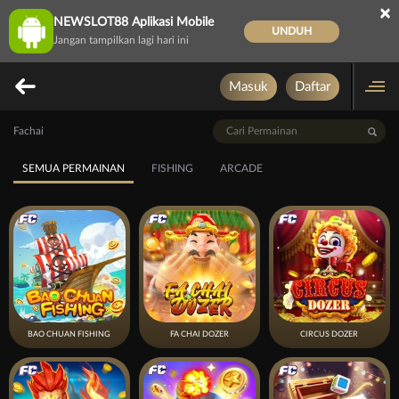
×
NEWSLOT88 Aplikasi Mobile
UNDUH
Jangan tampilkan lagi hari ini
Masuk
Daftar
Fachai
SEMUA PERMAINAN
FISHING
ARCADE
BAO CHUAN FISHING
FA CHAI DOZER
CIRCUS DOZER