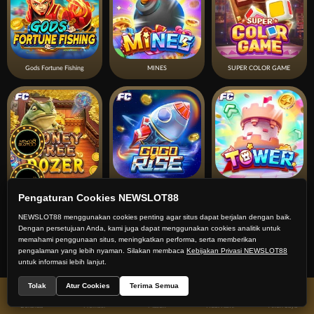
Gods Fortune Fishing
MINES
SUPER COLOR GAME
MONEY TREE DOZER
Go Go Rise
TOWER
Pengaturan Cookies NEWSLOT88
NEWSLOT88 menggunakan cookies penting agar situs dapat berjalan dengan baik.
Dengan persetujuan Anda, kami juga dapat menggunakan cookies analitik untuk
memahami penggunaan situs, meningkatkan performa, serta memberikan
pengalaman yang lebih nyaman. Silakan membaca
Kebijakan Privasi NEWSLOT88
untuk informasi lebih lanjut.
Tolak
Atur Cookies
Terima Semua
Beranda
Promosi
Masuk
Hub. Kami
Akun Saya
LIGHTNING BOMB
FIERCE FISHING
FA CHAI FISHING