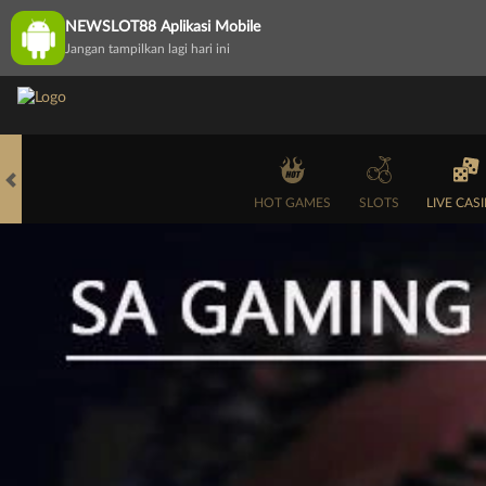
NEWSLOT88 Aplikasi Mobile
Jangan tampilkan lagi hari ini
HOT GAMES
SLOTS
LIVE CAS