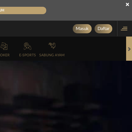
×
UH
Masuk
Daftar
POKER
E-SPORTS
SABUNG AYAM