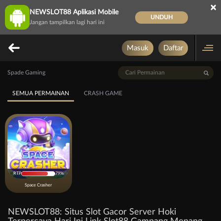
×
NEWSLOT88 Aplikasi Mobile
UNDUH
Jangan tampilkan lagi hari ini
Masuk
Daftar
Spade Gaming
SEMUA PERMAINAN
CRASH GAME
RTP
79%
Space Crasher
NEWSLOT88: Situs Slot Gacor Server Hoki