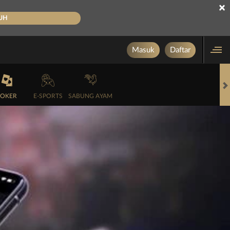
×
UH
Masuk
Daftar
POKER
E-SPORTS
SABUNG AYAM