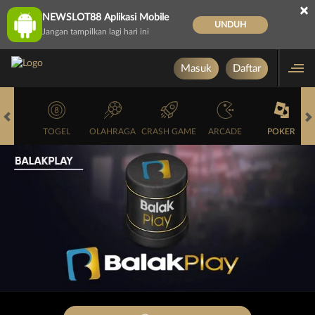
×
NEWSLOT88 Aplikasi Mobile
UNDUH
Jangan tampilkan lagi hari ini
Masuk
Daftar
CE
TOGEL
OLAHRAGA
CRASH GAME
ARCADE
POKER