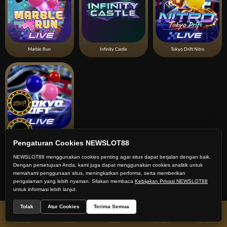
Marble Run
Infinity Castle
Tokyo Drift Nitro
Tokyo Drift
Pengaturan Cookies NEWSLOT88
NEWSLOT88 menggunakan cookies penting agar situs dapat berjalan dengan baik.
NEWSLOT88: Situs Slot Gacor Server Hoki
Dengan persetujuan Anda, kami juga dapat menggunakan cookies analitik untuk
Terpercaya Hari Ini Link Slot88 Gampang Menang
memahami penggunaan situs, meningkatkan performa, serta memberikan
pengalaman yang lebih nyaman. Silakan membaca
Kebijakan Privasi NEWSLOT88
untuk informasi lebih lanjut.
NEWSLOT88: Situs Slot
Tolak
Atur Cookies
Terima Semua
Gacor Jackpot Maxwin
Beranda
Promosi
Masuk
Hub. Kami
Akun Saya