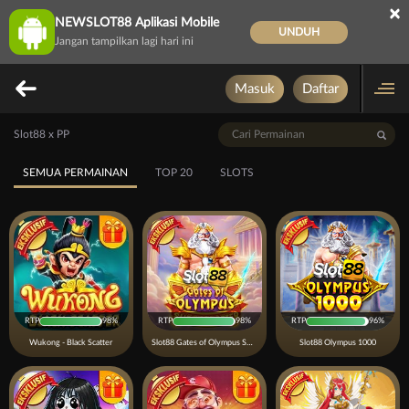
×
NEWSLOT88 Aplikasi Mobile
UNDUH
Jangan tampilkan lagi hari ini
Masuk
Daftar
Slot88 x PP
SEMUA PERMAINAN
TOP 20
SLOTS
RTP
RTP
98%
RTP
Wukong - Black Scatter
Slot88 Gates of Olympus Super Scatter
Slot88 Olympus 1000