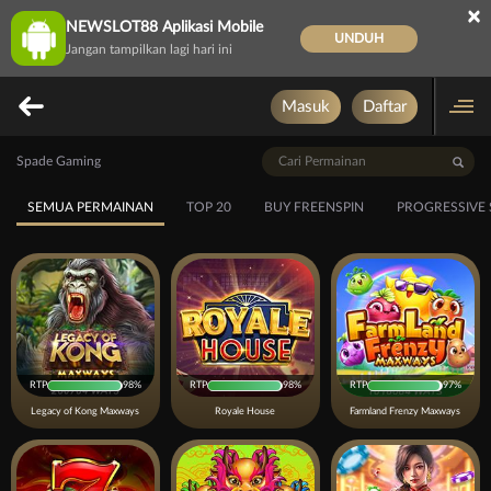
×
NEWSLOT88 Aplikasi Mobile
UNDUH
Jangan tampilkan lagi hari ini
Masuk
Daftar
Spade Gaming
SEMUA PERMAINAN
TOP 20
BUY FREENSPIN
PROGRESSIVE 
RTP
98%
RTP
98%
RTP
Legacy of Kong Maxways
Royale House
Farmland Frenzy Maxways