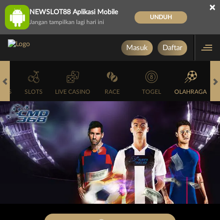
×
NEWSLOT88 Aplikasi Mobile
UNDUH
Jangan tampilkan lagi hari ini
Masuk
Daftar
MES
SLOTS
LIVE CASINO
RACE
TOGEL
OLAHRAGA
CR