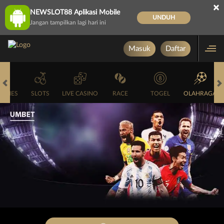
×
NEWSLOT88 Aplikasi Mobile
UNDUH
Jangan tampilkan lagi hari ini
Masuk
Daftar
GAMES
SLOTS
LIVE CASINO
RACE
TOGEL
OLAHRAGA