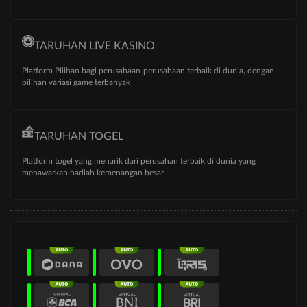
TARUHAN LIVE KASINO
Platform Pilihan bagi perusahaan-perusahaan terbaik di dunia, dengan
pilihan variasi game terbanyak
TARUHAN TOGEL
Platform togel yang menarik dari perusahan terbaik di dunia yang
menawarkan hadiah kemenangan besar