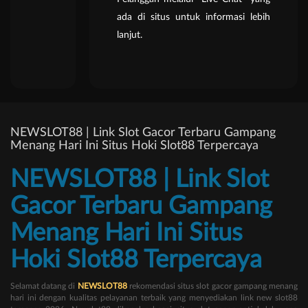
ada di situs untuk informasi lebih
lanjut.
NEWSLOT88 | Link Slot Gacor Terbaru Gampang
Menang Hari Ini Situs Hoki Slot88 Terpercaya
NEWSLOT88 | Link Slot
Gacor Terbaru Gampang
Menang Hari Ini Situs
Hoki Slot88 Terpercaya
Selamat datang di
NEWSLOT88
rekomendasi situs slot gacor gampang menang
hari ini dengan kualitas pelayanan terbaik yang menyediakan link new slot88