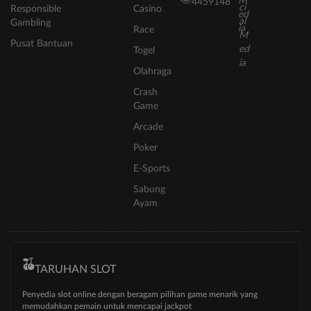
4459148
Responsible
Casino
Gambling
Race
Pusat Bantuan
Togel
Olahraga
Crash
Game
Arcade
Poker
E-Sports
Sabung
Ayam
TARUHAN SLOT
Penyedia slot online dengan beragam pilihan game menarik yang
memudahkan pemain untuk mencapai jackpot