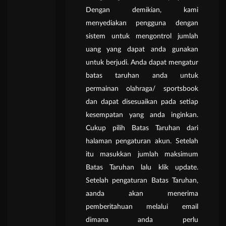
Dengan demikian, kami
menyediakan pengguna dengan
sistem untuk mengontrol jumlah
uang yang dapat anda gunakan
untuk berjudi. Anda dapat mengatur
batas taruhan anda untuk
permainan olahraga/ sportsbook
dan dapat disesuaikan pada setiap
kesempatan yang anda inginkan.
Cukup pilih Batas Taruhan dari
halaman pengaturan akun. Setelah
itu masukkan jumlah maksimum
Batas Taruhan lalu klik update.
Setelah pengaturan Batas Taruhan,
aanda akan menerima
pemberitahuan melalui email
dimana anda perlu