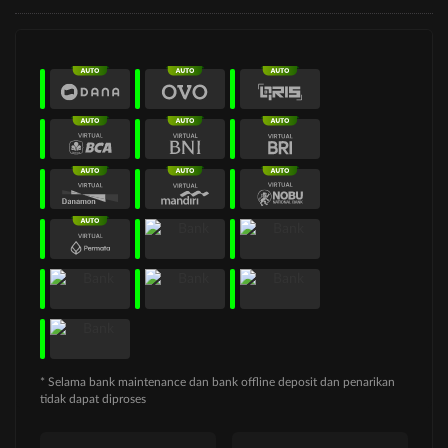
* Selama bank maintenance dan bank offline deposit dan penarikan
tidak dapat diproses