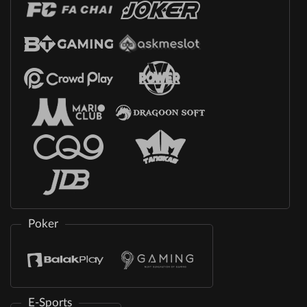
Poker
E-Sports