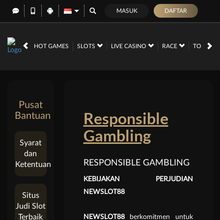
MASUK
DAFTAR
HOT GAMES
SLOTS
LIVE CASINO
RACE
TOGEL
Pusat
Responsible
Bantuan
Gambling
Syarat
dan
RESPONSIBLE GAMBLING
Ketentuan
KEBIJAKAN PERJUDIAN
NEWSLOT88
Situs
Judi Slot
Terbaik
NEWSLOT88
berkomitmen untuk