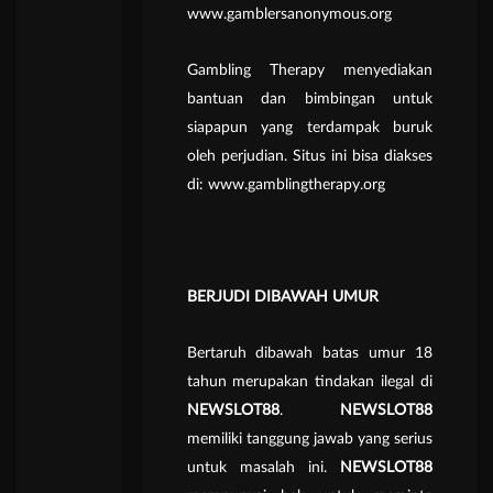
www.gamblersanonymous.org
Gambling Therapy menyediakan
bantuan dan bimbingan untuk
siapapun yang terdampak buruk
oleh perjudian. Situs ini bisa diakses
di: www.gamblingtherapy.org
BERJUDI DIBAWAH UMUR
Bertaruh dibawah batas umur 18
tahun merupakan tindakan ilegal di
NEWSLOT88
.
NEWSLOT88
memiliki tanggung jawab yang serius
untuk masalah ini.
NEWSLOT88