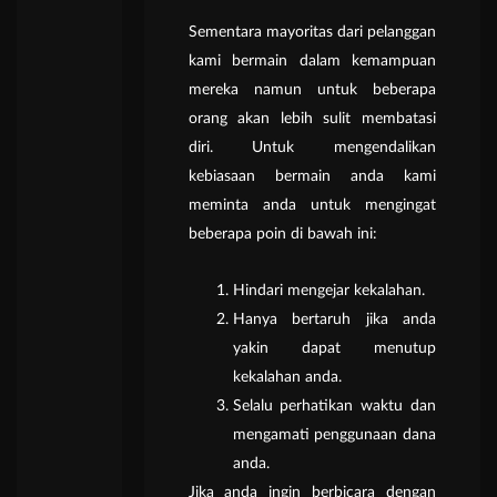
Sementara mayoritas dari pelanggan
kami bermain dalam kemampuan
mereka namun untuk beberapa
orang akan lebih sulit membatasi
diri. Untuk mengendalikan
kebiasaan bermain anda kami
meminta anda untuk mengingat
beberapa poin di bawah ini:
Hindari mengejar kekalahan.
Hanya bertaruh jika anda
yakin dapat menutup
kekalahan anda.
Selalu perhatikan waktu dan
mengamati penggunaan dana
anda.
Jika anda ingin berbicara dengan