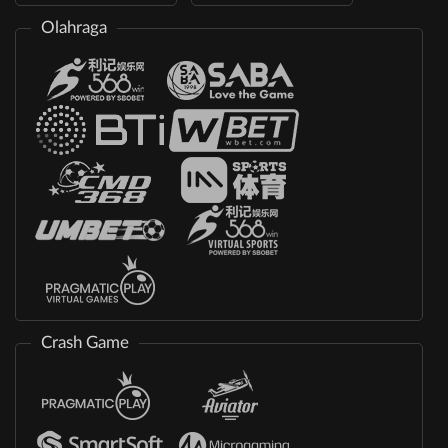
Olahraga
Crash Game