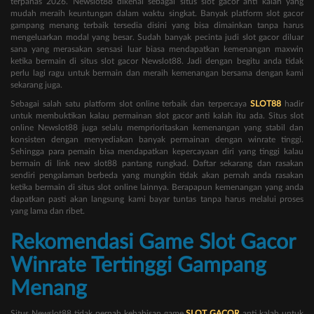
terpanas 2026. Newslot88 dikenal sebagai situs slot gacor anti kalah yang
mudah meraih keuntungan dalam waktu singkat. Banyak platform slot gacor
gampang menang terbaik tersedia disini yang bisa dimainkan tanpa harus
mengeluarkan modal yang besar. Sudah banyak pecinta judi slot gacor diluar
sana yang merasakan sensasi luar biasa mendapatkan kemenangan maxwin
ketika bermain di situs slot gacor Newslot88. Jadi dengan begitu anda tidak
perlu lagi ragu untuk bermain dan meraih kemenangan bersama dengan kami
sekarang juga.
Sebagai salah satu platform slot online terbaik dan terpercaya
SLOT88
hadir
untuk membuktikan kalau permainan slot gacor anti kalah itu ada. Situs slot
online Newslot88 juga selalu memprioritaskan kemenangan yang stabil dan
konsisten dengan menyediakan banyak permainan dengan winrate tinggi.
Sehingga para pemain bisa mendapatkan kepercayaan diri yang tinggi kalau
bermain di link new slot88 pantang rungkad. Daftar sekarang dan rasakan
sendiri pengalaman berbeda yang mungkin tidak akan pernah anda rasakan
ketika bermain di situs slot online lainnya. Berapapun kemenangan yang anda
dapatkan pasti akan langsung kami bayar tuntas tanpa harus melalui proses
yang lama dan ribet.
Rekomendasi Game Slot Gacor
Winrate Tertinggi Gampang
Menang
Situs Newslot88 tidak pernah kehabisan game
SLOT GACOR
anti kalah untuk