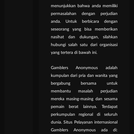
menunjukkan bahwa anda memiliki
permasalahan dengan perjudian
anda. Untuk berbicara dengan
seseorang yang bisa memberikan
nasihat dan dukungan, silahkan
hubungi salah satu dari organisasi
yang tertera di bawah ini.
Gamblers Anonymous adalah
kumpulan dari pria dan wanita yang
bergabung bersama untuk
membantu masalah perjudian
mereka masing-masing dan sesama
pemain berat lainnya. Terdapat
perkumpulan regional di seluruh
dunia. Situs Pelayanan internasional
Gamblers Anonymous ada di: