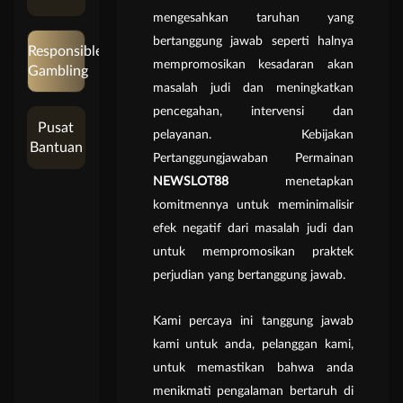
mengesahkan taruhan yang
bertanggung jawab seperti halnya
Responsible
mempromosikan kesadaran akan
Gambling
masalah judi dan meningkatkan
pencegahan, intervensi dan
Pusat
pelayanan. Kebijakan
Bantuan
Pertanggungjawaban Permainan
NEWSLOT88
menetapkan
komitmennya untuk meminimalisir
efek negatif dari masalah judi dan
untuk mempromosikan praktek
perjudian yang bertanggung jawab.
Kami percaya ini tanggung jawab
kami untuk anda, pelanggan kami,
untuk memastikan bahwa anda
menikmati pengalaman bertaruh di