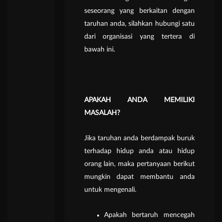
seseorang yang berkaitan dengan
taruhan anda, silahkan hubungi satu
dari organisasi yang tertera di
bawah ini.
APAKAH ANDA MEMILIKI
MASALAH?
Jika taruhan anda berdampak buruk
terhadap hidup anda atau hidup
orang lain, maka pertanyaan berikut
mungkin dapat membantu anda
untuk mengenali.
Apakah bertaruh mencegah