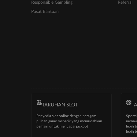
Responsible Gambling
Referral
Pusat Bantuan
TARUHAN SLOT
T
Penyedia slot online dengan beragam
Sports
pilihan game menarik yang memudahkan
menawa
pemain untuk mencapai jackpot
lebih 
lebih 