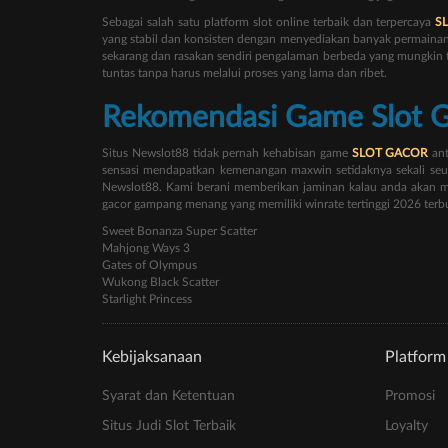
Sebagai salah satu platform slot online terbaik dan terpercaya
S
yang stabil dan konsisten dengan menyediakan banyak permainan d
sekarang dan rasakan sendiri pengalaman berbeda yang mungkin t
tuntas tanpa harus melalui proses yang lama dan ribet.
Rekomendasi Game Slot G
Situs Newslot88 tidak pernah kehabisan game
SLOT GACOR
ant
sensasi mendapatkan kemenangan maxwin setidaknya sekali seumu
Newslot88. Kami berani memberikan jaminan kalau anda akan 
gacor gampang menang yang memiliki winrate tertinggi 2026 terb
Sweet Bonanza Super Scatter
Mahjong Ways 3
Gates of Olympus
Wukong Black Scatter
Starlight Princess
Kebijaksanaan
Platform
Syarat dan Ketentuan
Promosi
Situs Judi Slot Terbaik
Loyalty