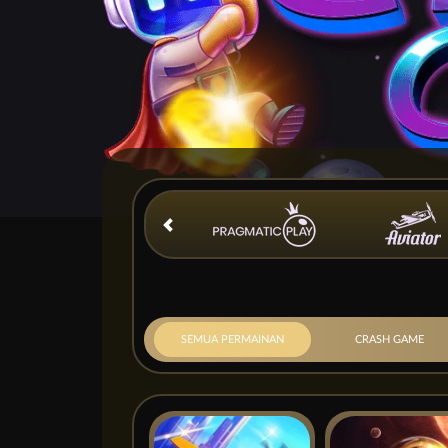
SEMUA PERMAINAN
CRASH GAME