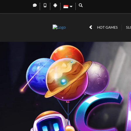
HOT GAMES
SL