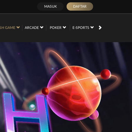
MASUK
DAFTAR
SH GAME
ARCADE
POKER
E-SPORTS
SABUNG AYAM