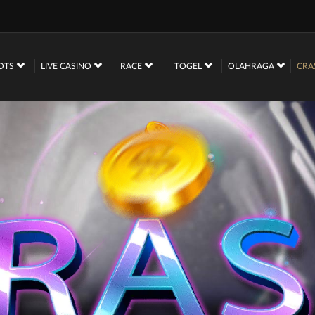
OTS
LIVE CASINO
RACE
TOGEL
OLAHRAGA
CRA