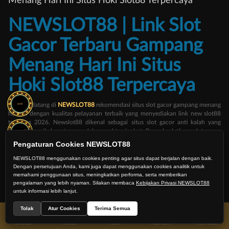
Menang Hari Ini Situs Hoki Slot88 Terpercaya
NEWSLOT88 | Link Slot
Gacor Terbaru Gampang
Menang Hari Ini Situs
Hoki Slot88 Terpercaya
Selamat datang di
NEWSLOT88
rekomendasi situs slot gacor gampang menang
hari ini dengan kualitas pelayanan terbaik yang menyediakan link new slot88
terpanas 2026. Newslot88 dikenal sebagai situs slot gacor anti kalah yang
mudah meraih keuntungan dalam waktu singkat. Banyak platform slot gacor
gampang menang terbaik tersedia disini yang bisa dimainkan tanpa harus
Pengaturan Cookies NEWSLOT88
mengeluarkan modal yang besar. Sudah banyak pecinta judi slot gacor diluar
sana yang merasakan sensasi luar biasa mendapatkan kemenangan maxwin
NEWSLOT88 menggunakan cookies penting agar situs dapat berjalan dengan baik.
ketika bermain di situs slot gacor Newslot88. Jadi dengan begitu anda tidak
Dengan persetujuan Anda, kami juga dapat menggunakan cookies analitik untuk
perlu lagi ragu untuk bermain dan meraih kemenangan bersama dengan kami
memahami penggunaan situs, meningkatkan performa, serta memberikan
sekarang juga.
pengalaman yang lebih nyaman. Silakan membaca
Kebijakan Privasi NEWSLOT88
untuk informasi lebih lanjut.
Sebagai salah satu platform slot online terbaik dan terpercaya
SLOT88
hadir
untuk membuktikan kalau permainan slot gacor anti kalah itu ada. Situs slot
Tolak
Atur Cookies
Terima Semua
online Newslot88 juga selalu memprioritaskan kemenangan yang stabil dan
konsisten dengan menyediakan banyak permainan dengan winrate tinggi.
Beranda
Promosi
Masuk
Hub. Kami
Akun Saya