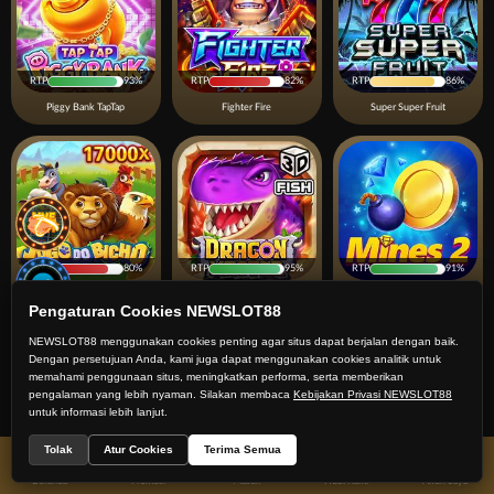
RTP
93%
RTP
82%
RTP
86%
Piggy Bank TapTap
Fighter Fire
Super Super Fruit
RTP
80%
RTP
95%
RTP
91%
Jogo Do Bicho
Dragon Master
Mines 2
Pengaturan Cookies NEWSLOT88
NEWSLOT88 menggunakan cookies penting agar situs dapat berjalan dengan baik.
Dengan persetujuan Anda, kami juga dapat menggunakan cookies analitik untuk
memahami penggunaan situs, meningkatkan performa, serta memberikan
pengalaman yang lebih nyaman. Silakan membaca
Kebijakan Privasi NEWSLOT88
untuk informasi lebih lanjut.
Tolak
Atur Cookies
Terima Semua
RTP
93%
RTP
95%
RTP
88%
Beranda
Promosi
Masuk
Hub. Kami
Akun Saya
Dragon Fishing II
Crazy King Kong
Dragon Fishing