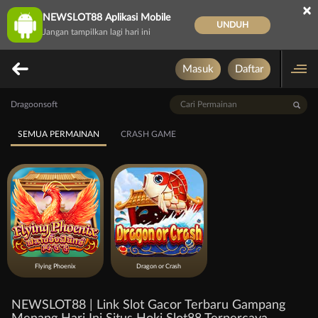
×
NEWSLOT88 Aplikasi Mobile
UNDUH
Jangan tampilkan lagi hari ini
Masuk
Daftar
Dragoonsoft
SEMUA PERMAINAN
CRASH GAME
Flying Phoenix
Dragon or Crash
NEWSLOT88 | Link Slot Gacor Terbaru Gampang