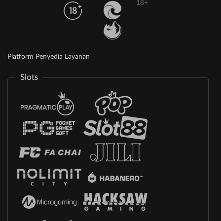
18+
Platform Penyedia Layanan
Slots