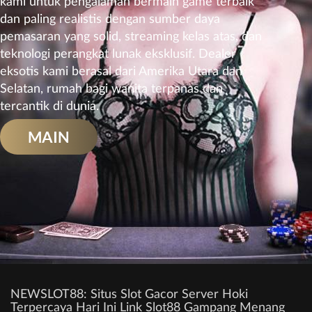
kami untuk pengalaman bermain game terbaik
dan paling realistis dengan sumber daya
pemasaran yang solid, streaming kelas atas, dan
teknologi perangkat lunak eksklusif. Dealer
eksotis kami berasal dari Amerika Utara dan
Selatan, rumah bagi wanita terpanas dan
tercantik di dunia.
MAIN
NEWSLOT88: Situs Slot Gacor Server Hoki
Terpercaya Hari Ini Link Slot88 Gampang Menang