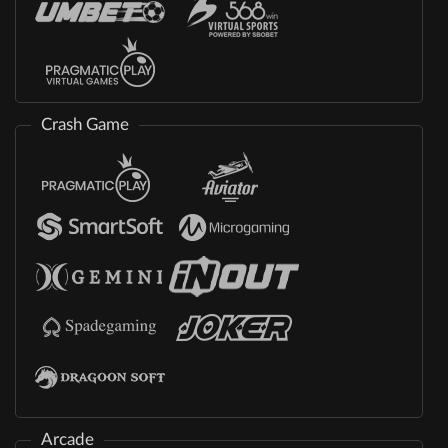
Crash Game
Arcade