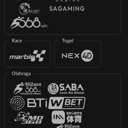
Race
Togel
Olahraga