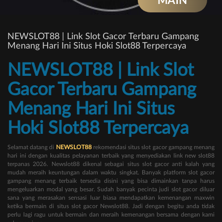
NEWSLOT88 | Link Slot Gacor Terbaru Gampang
Menang Hari Ini Situs Hoki Slot88 Terpercaya
NEWSLOT88 | Link Slot
Gacor Terbaru Gampang
Menang Hari Ini Situs
Hoki Slot88 Terpercaya
Selamat datang di
NEWSLOT88
rekomendasi situs slot gacor gampang menang
hari ini dengan kualitas pelayanan terbaik yang menyediakan link new slot88
terpanas 2026. Newslot88 dikenal sebagai situs slot gacor anti kalah yang
mudah meraih keuntungan dalam waktu singkat. Banyak platform slot gacor
gampang menang terbaik tersedia disini yang bisa dimainkan tanpa harus
mengeluarkan modal yang besar. Sudah banyak pecinta judi slot gacor diluar
sana yang merasakan sensasi luar biasa mendapatkan kemenangan maxwin
ketika bermain di situs slot gacor Newslot88. Jadi dengan begitu anda tidak
perlu lagi ragu untuk bermain dan meraih kemenangan bersama dengan kami