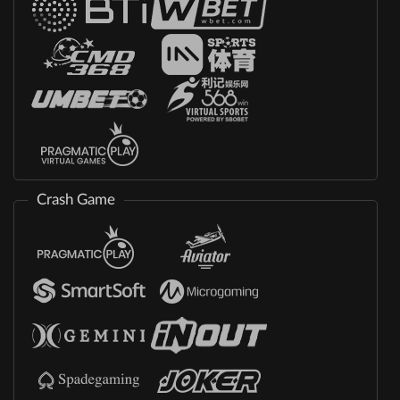
Crash Game