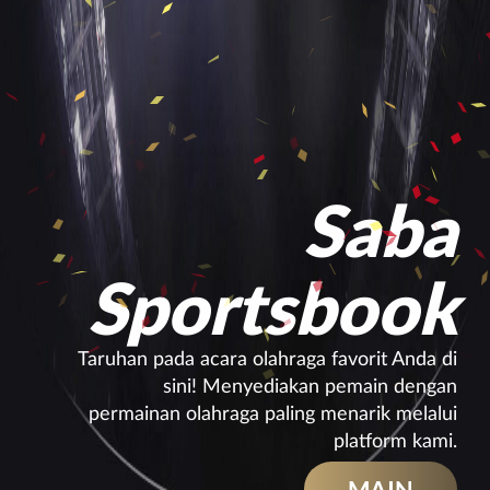
Saba
Sportsbook
Taruhan pada acara olahraga favorit Anda di
sini! Menyediakan pemain dengan
permainan olahraga paling menarik melalui
platform kami.
MAIN