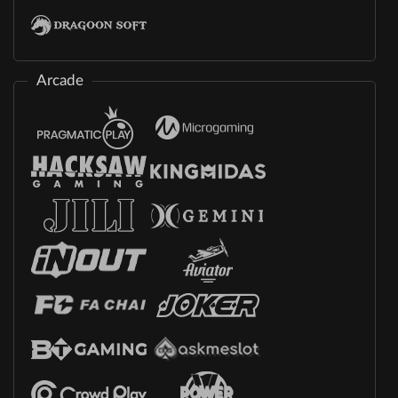
Arcade