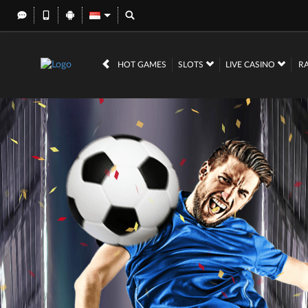
HOT GAMES
SLOTS
LIVE CASINO
R