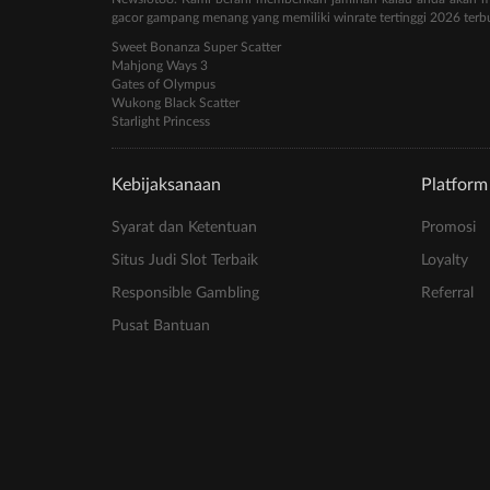
gacor gampang menang yang memiliki winrate tertinggi 2026 terb
Sweet Bonanza Super Scatter
Mahjong Ways 3
Gates of Olympus
Wukong Black Scatter
Starlight Princess
Kebijaksanaan
Platform
Syarat dan Ketentuan
Promosi
Situs Judi Slot Terbaik
Loyalty
Responsible Gambling
Referral
Pusat Bantuan