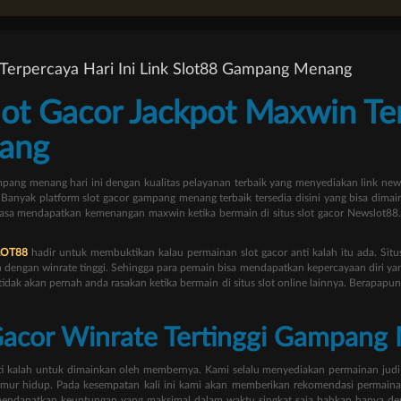
Terpercaya Hari Ini Link Slot88 Gampang Menang
t Gacor Jackpot Maxwin Terp
ang
pang menang hari ini dengan kualitas pelayanan terbaik yang menyediakan link new 
Banyak platform slot gacor gampang menang terbaik tersedia disini yang bisa dim
 biasa mendapatkan kemenangan maxwin ketika bermain di situs slot gacor Newslot88.
LOT88
hadir untuk membuktikan kalau permainan slot gacor anti kalah itu ada. Sit
engan winrate tinggi. Sehingga para pemain bisa mendapatkan kepercayaan diri yang
idak akan pernah anda rasakan ketika bermain di situs slot online lainnya. Berapap
acor Winrate Tertinggi Gampang
i kalah untuk dimainkan oleh membernya. Kami selalu menyediakan permainan judi 
r hidup. Pada kesempatan kali ini kami akan memberikan rekomendasi permainan s
mendapatkan keuntungan yang maksimal dalam waktu singkat saja bahkan hanya de