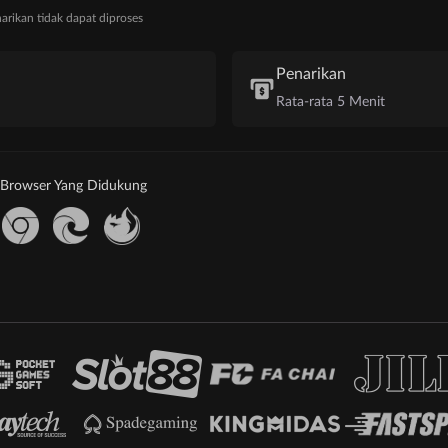
arikan tidak dapat diproses
Penarikan
Rata-rata 5 Menit
Browser Yang Didukung