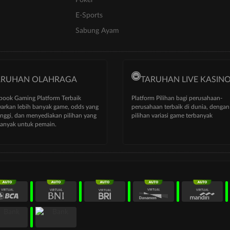
Poker
E-Sports
Sabung Ayam
ARUHAN OLAHRAGA
TARUHAN LIVE KASIN
book Gaming Platform Terbaik
Platform Pilihan bagi perusahaan-
rkan lebih banyak game, odds yang
perusahaan terbaik di dunia, dengan
tinggi, dan menyediakan pilihan yang
pilihan variasi game terbanyak
banyak untuk pemain.