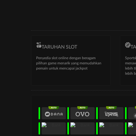
TARUHAN SLOT
T
Penyedia slot online dengan beragam
Sports
pilihan game menarik yang memudahkan
menawa
pemain untuk mencapai jackpot
lebih 
lebih 