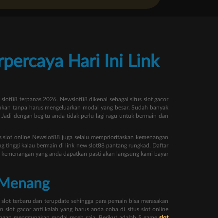
ercaya Hari Ini Link
slot88 terpanas 2026. Newslot88 dikenal sebagai situs slot gacor
ainkan tanpa harus mengeluarkan modal yang besar. Sudah banyak
 Jadi dengan begitu anda tidak perlu lagi ragu untuk bermain dan
us slot online Newslot88 juga selalu memprioritaskan kemenangan
 tinggi kalau bermain di link new slot88 pantang rungkad. Daftar
un kemenangan yang anda dapatkan pasti akan langsung kami bayar
 Menang
slot terbaru dan terupdate sehingga para pemain bisa merasakan
lot gacor anti kalah yang harus anda coba di situs slot online
ngan menggunakan modal receh saja. Berikut adalah 5 game
slot