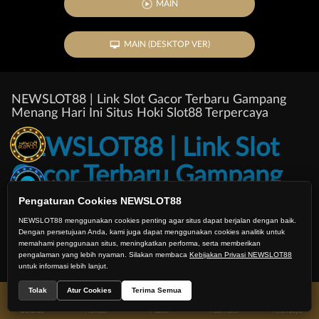
MAIN
MAIN (DESKTOP VER)
NEWSLOT88 | Link Slot Gacor Terbaru Gampang
Menang Hari Ini Situs Hoki Slot88 Terpercaya
NEWSLOT88 | Link Slot
Gacor Terbaru Gampang
Menang Hari Ini Situs
Pengaturan Cookies NEWSLOT88
NEWSLOT88 menggunakan cookies penting agar situs dapat berjalan dengan baik.
Hoki Slot88 Terpercaya
Dengan persetujuan Anda, kami juga dapat menggunakan cookies analitik untuk
memahami penggunaan situs, meningkatkan performa, serta memberikan
pengalaman yang lebih nyaman. Silakan membaca
Kebijakan Privasi NEWSLOT88
Selamat datang di
NEWSLOT88
rekomendasi situs slot gacor gampang menang
untuk informasi lebih lanjut.
hari ini dengan kualitas pelayanan terbaik yang menyediakan link new slot88
terpanas 2026. Newslot88 dikenal sebagai situs slot gacor anti kalah yang
Tolak
Atur Cookies
Terima Semua
mudah meraih keuntungan dalam waktu singkat. Banyak platform slot gacor
gampang menang terbaik tersedia disini yang bisa dimainkan tanpa harus
Beranda
Promosi
Masuk
Hub. Kami
Akun Saya