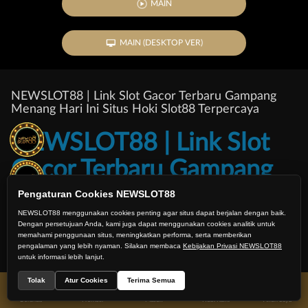
MAIN
MAIN (DESKTOP VER)
NEWSLOT88 | Link Slot Gacor Terbaru Gampang
Menang Hari Ini Situs Hoki Slot88 Terpercaya
NEWSLOT88 | Link Slot
Gacor Terbaru Gampang
Menang Hari Ini Situs
Pengaturan Cookies NEWSLOT88
NEWSLOT88 menggunakan cookies penting agar situs dapat berjalan dengan baik.
Hoki Slot88 Terpercaya
Dengan persetujuan Anda, kami juga dapat menggunakan cookies analitik untuk
memahami penggunaan situs, meningkatkan performa, serta memberikan
pengalaman yang lebih nyaman. Silakan membaca
Kebijakan Privasi NEWSLOT88
Selamat datang di
NEWSLOT88
rekomendasi situs slot gacor gampang menang
untuk informasi lebih lanjut.
hari ini dengan kualitas pelayanan terbaik yang menyediakan link new slot88
terpanas 2026. Newslot88 dikenal sebagai situs slot gacor anti kalah yang
Tolak
Atur Cookies
Terima Semua
mudah meraih keuntungan dalam waktu singkat. Banyak platform slot gacor
gampang menang terbaik tersedia disini yang bisa dimainkan tanpa harus
Beranda
Promosi
Masuk
Hub. Kami
Akun Saya