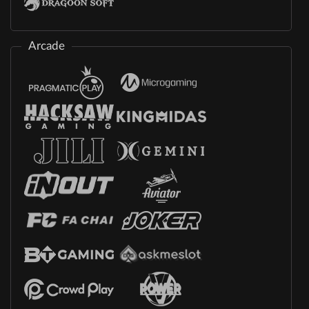
Arcade