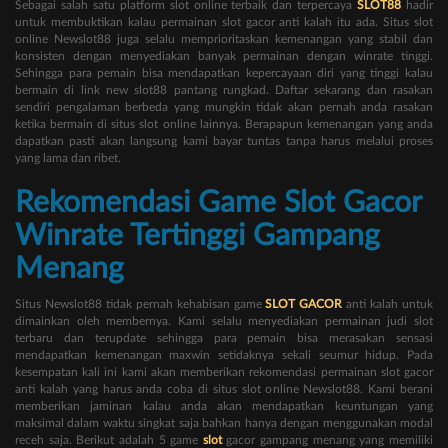
Sebagai salah satu platform slot online terbaik dan terpercaya
SLOT88
hadir
untuk membuktikan kalau permainan slot gacor anti kalah itu ada. Situs slot
online Newslot88 juga selalu memprioritaskan kemenangan yang stabil dan
konsisten dengan menyediakan banyak permainan dengan winrate tinggi.
Sehingga para pemain bisa mendapatkan kepercayaan diri yang tinggi kalau
bermain di link new slot88 pantang rungkad. Daftar sekarang dan rasakan
sendiri pengalaman berbeda yang mungkin tidak akan pernah anda rasakan
ketika bermain di situs slot online lainnya. Berapapun kemenangan yang anda
dapatkan pasti akan langsung kami bayar tuntas tanpa harus melalui proses
yang lama dan ribet.
Rekomendasi Game Slot Gacor
Winrate Tertinggi Gampang
Menang
Situs Newslot88 tidak pernah kehabisan game
SLOT GACOR
anti kalah untuk
dimainkan oleh membernya. Kami selalu menyediakan permainan judi slot
terbaru dan terupdate sehingga para pemain bisa merasakan sensasi
mendapatkan kemenangan maxwin setidaknya sekali seumur hidup. Pada
kesempatan kali ini kami akan memberikan rekomendasi permainan slot gacor
anti kalah yang harus anda coba di situs slot online Newslot88. Kami berani
memberikan jaminan kalau anda akan mendapatkan keuntungan yang
maksimal dalam waktu singkat saja bahkan hanya dengan menggunakan modal
receh saja. Berikut adalah 5 game
slot
gacor gampang menang yang memiliki