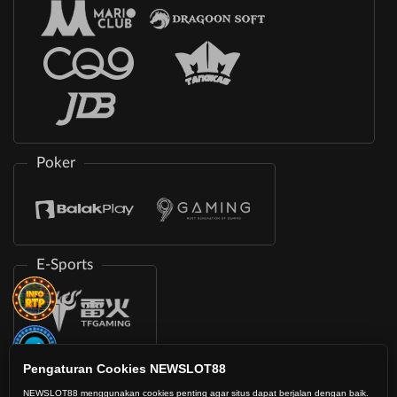
Poker
E-Sports
Sabung Ayam
Pengaturan Cookies NEWSLOT88
NEWSLOT88 menggunakan cookies penting agar situs dapat berjalan dengan baik.