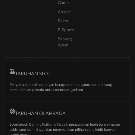
Game
Arcade
Poker
E-Sports
Sabung
Ayam
TARUHAN SLOT
Penyedia slot online dengan beragam pilihan game menarik yang
memudahkan pemain untuk mencapai jackpot
TARUHAN OLAHRAGA
Sportsbook Gaming Platform Terbaik menawarkan lebih banyak game,
odds yang lebih tinggi, dan menyediakan pilihan yang lebih banyak
untuk pemain.