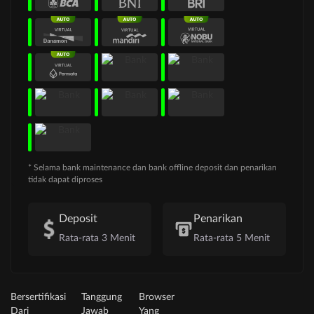
* Selama bank maintenance dan bank offline deposit dan penarikan
tidak dapat diproses
Deposit
Penarikan
Rata-rata 3 Menit
Rata-rata 5 Menit
Bersertifikasi
Tanggung
Browser
Dari
Jawab
Yang