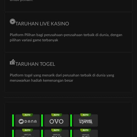
TARUHAN LIVE KASINO
Platform Pilihan bagi perusahaan-perusahaan terbaik di dunia, dengan
pilihan variasi game terbanyak
TARUHAN TOGEL
Platform togel yang menarik dari perusahan terbaik di dunia yang
menawarkan hadiah kemenangan besar